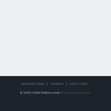
ОБРАТНАЯ СВЯЗЬ
ПРАВИЛА
КАРТЫ САЙТА
© 2022-2025 100foto.club
Все права защищены.