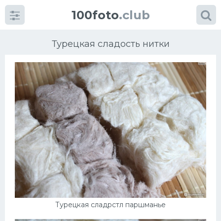
100foto
.club
Турецкая сладость нитки
Категории
картинок
Супы
Мясные блюда
Печенье
Салат
Турецкая сладрстл паршманье
Выпечка