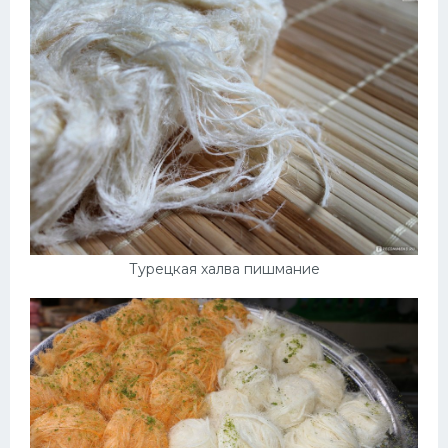
Десерт
Напитки
Дизайн комнаты
Турецкая халва пишмание