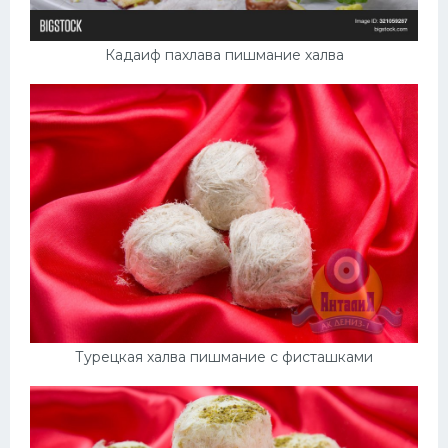
Кадаиф пахлава пишмание халва
Турецкая халва пишмание с фисташками