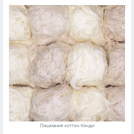
Пишмание коттон Кэнди