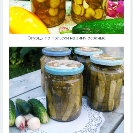
Огурцы по-польски на зиму резаные