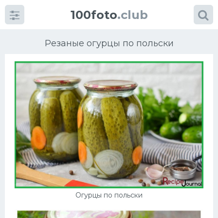
100foto
.club
Резаные огурцы по польски
Категории
картинок
Супы
Мясные блюда
Печенье
Огурцы по польски
Салат
Выпечка