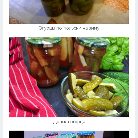
Огурцы по-польски на зиму
Долька огурца