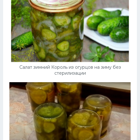
Десерт
Напитки
Дизайн комнаты
Салат зимний Король из огурцов на зиму без
стерилизации