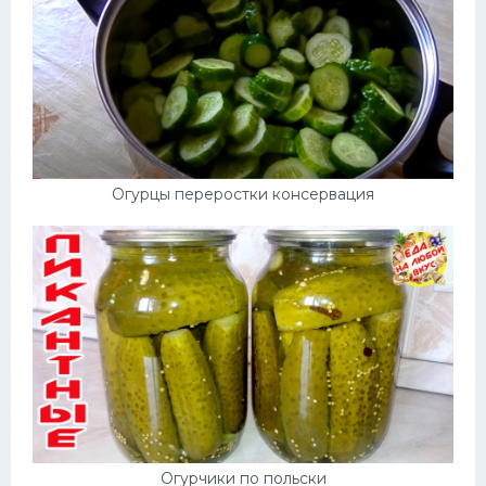
Огурцы переростки консервация
Огурчики по польски