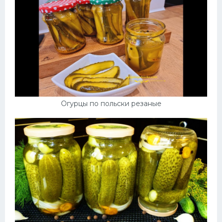
Огурцы по польски резаные