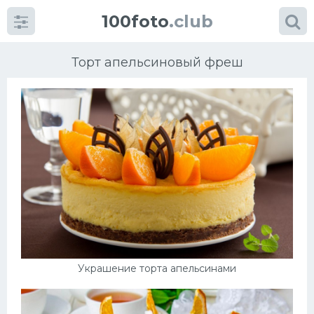
100foto
.club
Торт апельсиновый фреш
Категории
картинок
Супы
Мясные блюда
Печенье
Украшение торта апельсинами
Салат
Выпечка