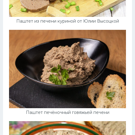
Паштет из печени куриной от Юлии Высоцкой
Паштет печёночный говяжьей печени