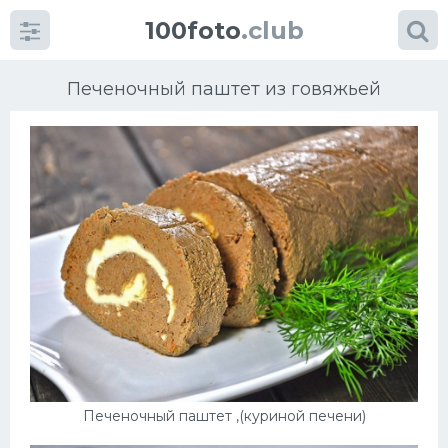
100foto
.club
Печеночный паштет из говяжьей
Категории
картинок
Супы
Мясные блюда
Печенье
Салат
Печеночный паштет ,(куриной печени)
Выпечка