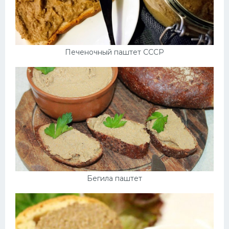
Печеночный паштет СССР
Бегила паштет