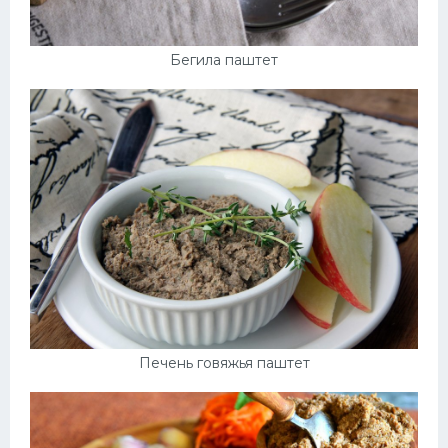
Бегила паштет
Печень говяжья паштет