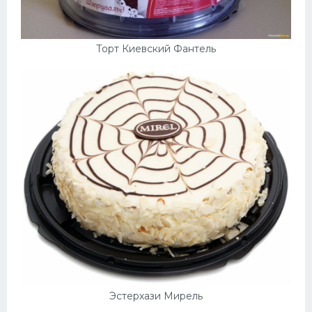
Торт Киевский Фантель
Эстерхази Мирель