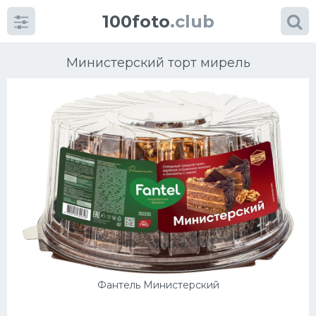
100foto
.club
Министерский торт мирель
Категории
картинок
Супы
Мясные блюда
Печенье
Фантель Министерский
Салат
Выпечка