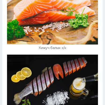
Кижуч балык х/к