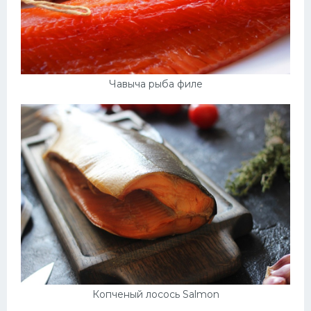
Чавыча рыба филе
Копченый лосось Salmon