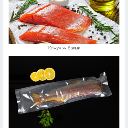
Кижуч хк балык