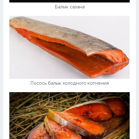
Балык сазана
Лосось балык холодного копчения