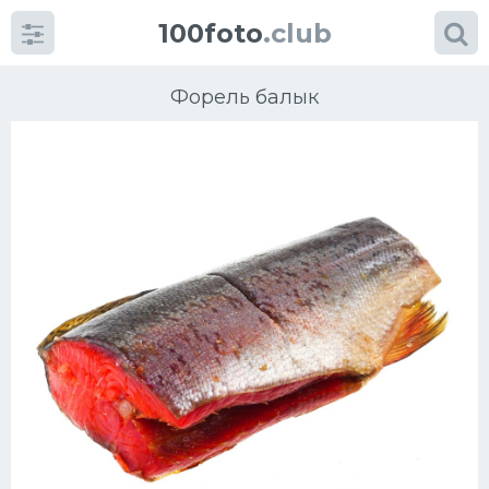
100foto
.club
Форель балык
Категории
картинок
Супы
Мясные блюда
Печенье
Салат
Выпечка