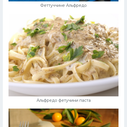
Феттуччине Альфредо
Альфредо фетучини паста