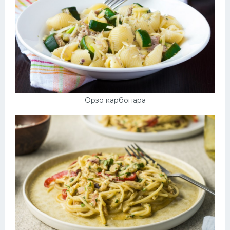
Орзо карбонара