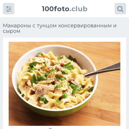
100foto
.club
Макароны с тунцом консервированным и
сыром
Категории
картинок
Супы
Мясные блюда
Печенье
Салат
Выпечка