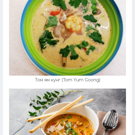
Том ям кунг (Tom Yum Goong)