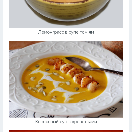
Лемонграсс в супе том ям
Кокосовый суп с креветками