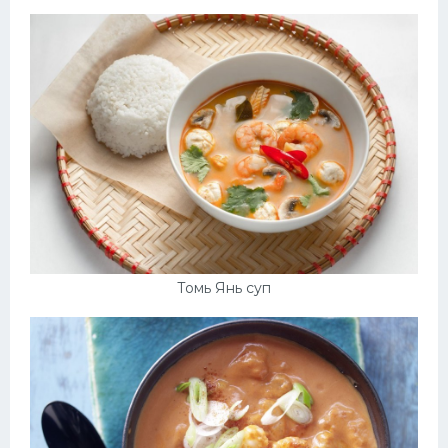
Десерт
Напитки
Дизайн комнаты
Томь Янь суп