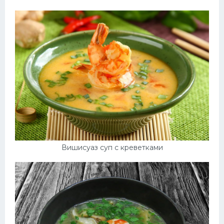
Вишисуаз суп с креветками