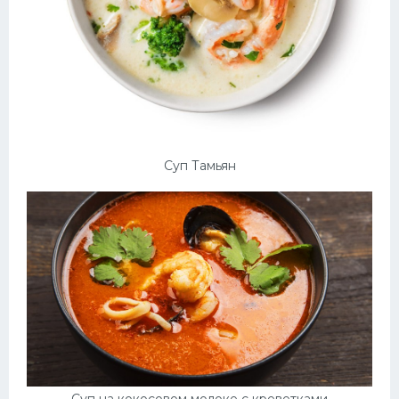
Суп Тамьян