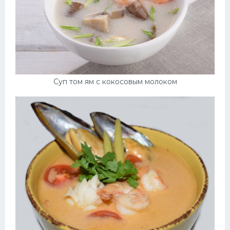
Суп том ям с кокосовым молоком