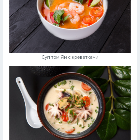
Суп том Ян с креветками