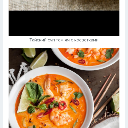
Тайский суп том ям с креветками