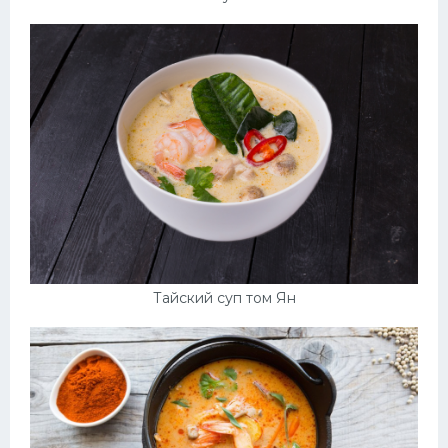
Тайский суп том Ян