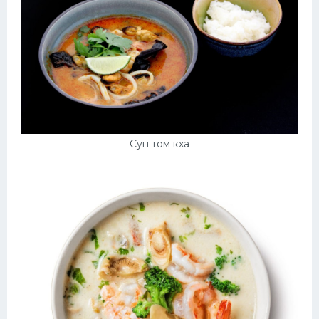
Суп том кха