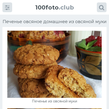
100foto
.club
Печенье овсяное домашнее из овсяной муки
Категории
картинок
Супы
Мясные блюда
Печенье
Салат
Печенье из овсяной муки
Выпечка