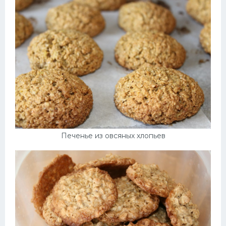
Десерт
Напитки
Дизайн комнаты
Печенье из овсяных хлопьев