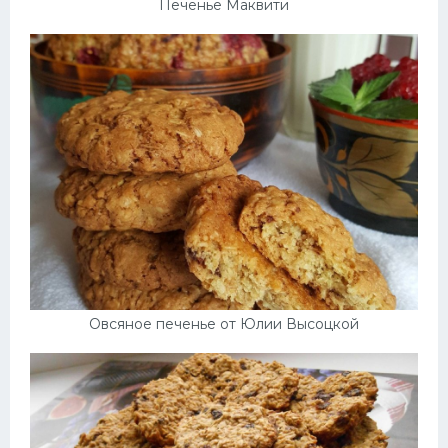
Печенье Маквити
Овсяное печенье от Юлии Высоцкой