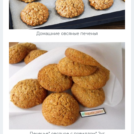
Домашние овсяные печенья
Печенье" овсяное с повидлом" 2кг