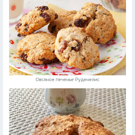
Овсяное печенье Руденелис