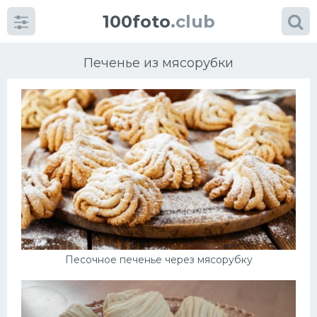
100foto
.club
Печенье из мясорубки
Категории
картинок
Супы
Мясные блюда
Песочное печенье через мясорубку
Печенье
Салат
Выпечка