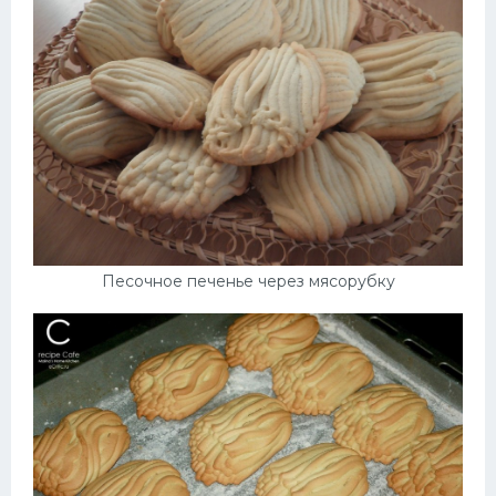
Десерт
Напитки
Дизайн комнаты
Песочное печенье через мясорубку