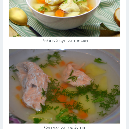
Рыбный суп из трески
Суп уха из горбуши