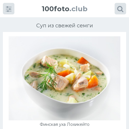
100foto
.club
Суп из свежей семги
Категории
картинок
Супы
Мясные блюда
Печенье
Салат
Финская уха Лохикейто
Выпечка