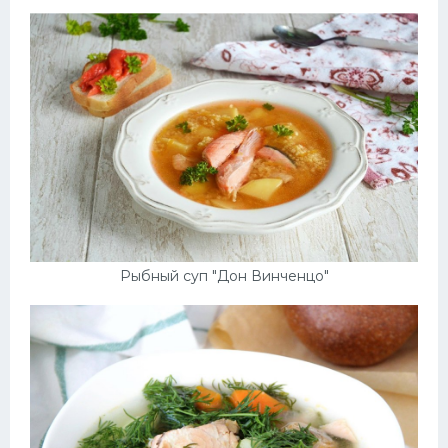
Десерт
Напитки
Дизайн комнаты
Рыбный суп "Дон Винченцо"