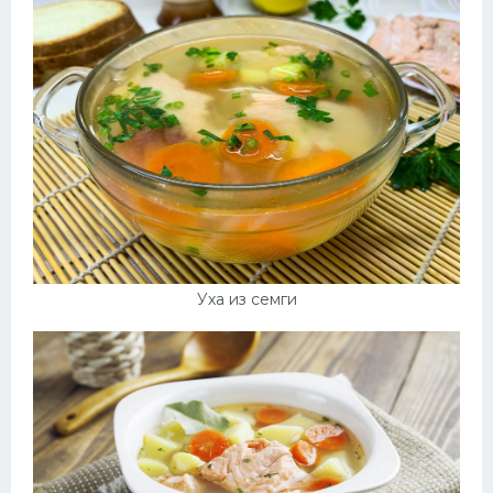
Уха из семги