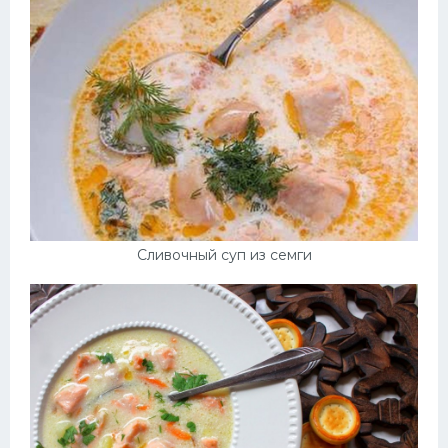
Сливочный суп из семги