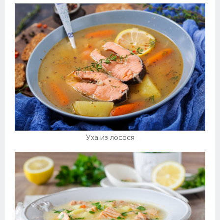
Уха из лосося