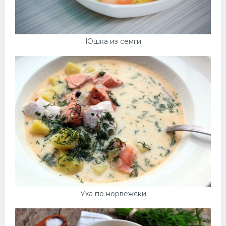
Юшка из семги
Уха по норвежски