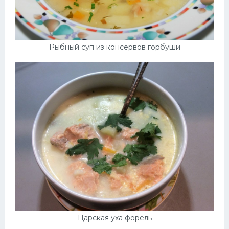
Рыбный суп из консервов горбуши
Царская уха форель