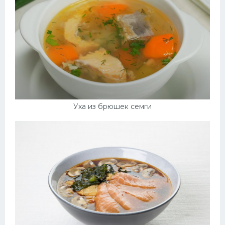
Уха из брюшек семги