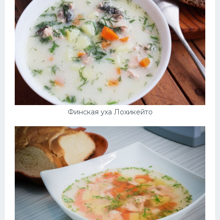
Финская уха Лохикейто