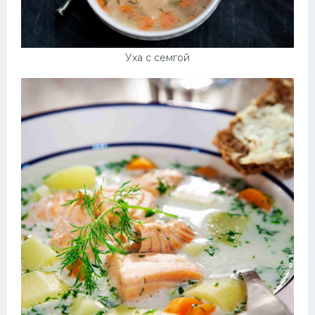
Уха с семгой