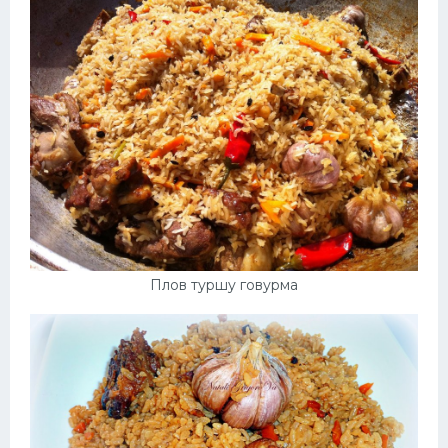
Десерт
Напитки
Дизайн комнаты
Плов туршу говурма