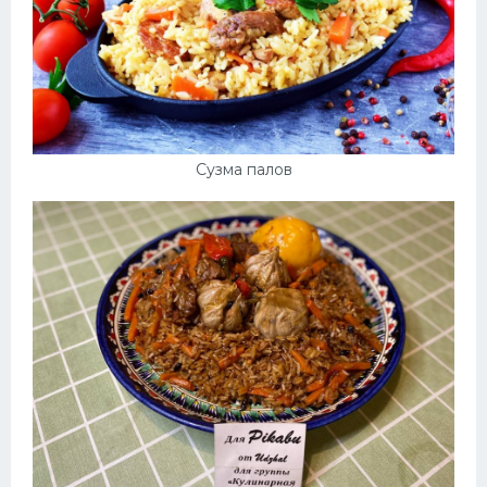
Сузма палов