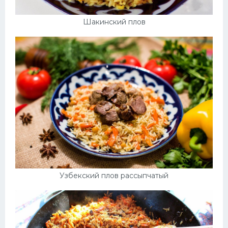
Шакинский плов
Узбекский плов рассыпчатый