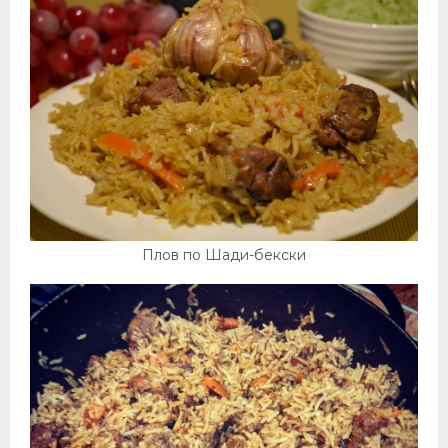
Плов по Шади-бекски