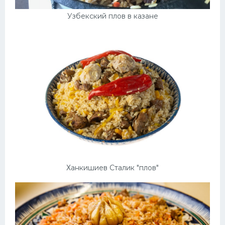
Узбекский плов в казане
Ханкишиев Сталик "плов"