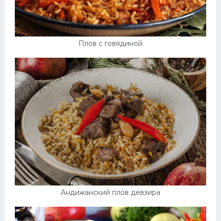
Плов с говядиной
Андижанский плов девзира