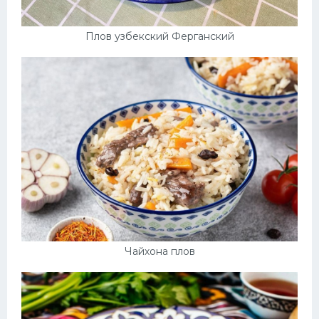
Плов узбекский Ферганский
Чайхона плов