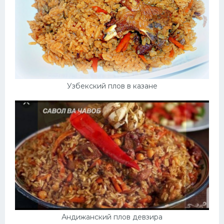
Узбекский плов в казане
Андижанский плов девзира