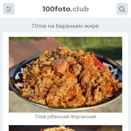
100foto
.club
Плов на бараньем жире
Категории
картинок
Супы
Мясные блюда
Печенье
Плов узбекский Ферганский
Салат
Выпечка