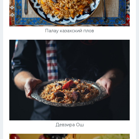
Палау казахский плов
Девзира Ош