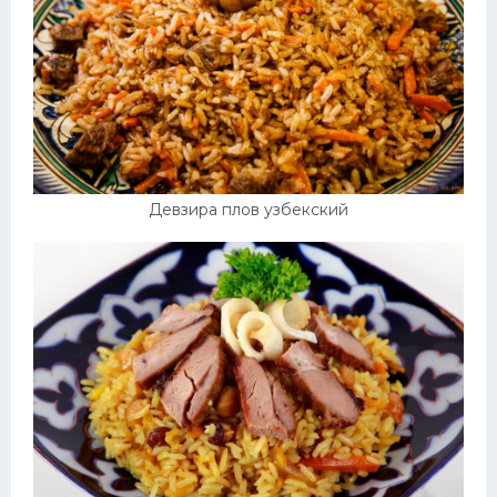
Девзира плов узбекский