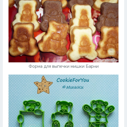
Форма для выпечки мишки Барни