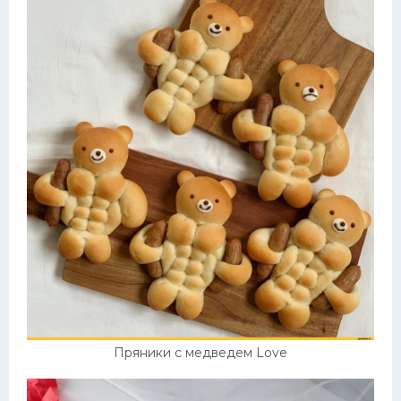
Пряники с медведем Love