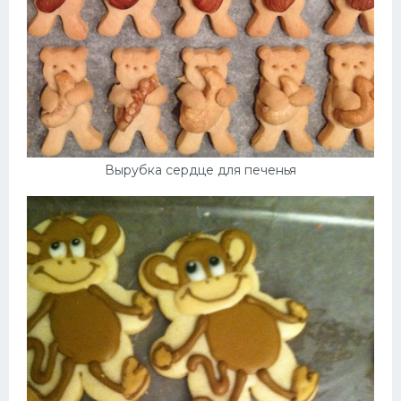
Вырубка сердце для печенья