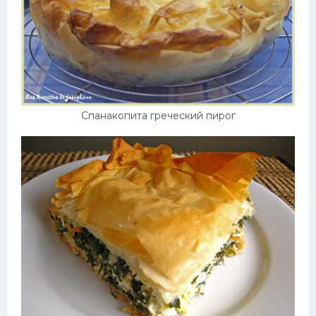
Спанакопита греческий пирог