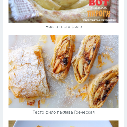
Билла тесто фило
Тесто фило пахлава Греческая