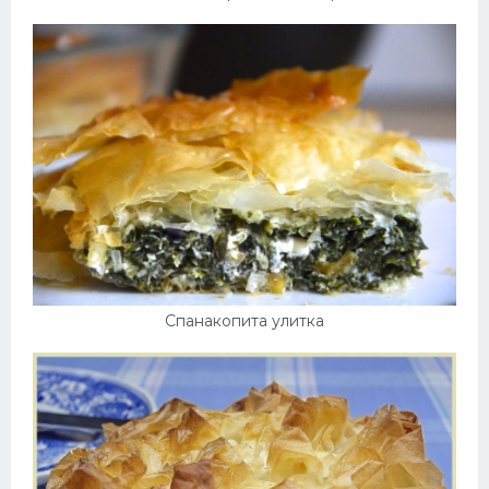
Спанакопита улитка