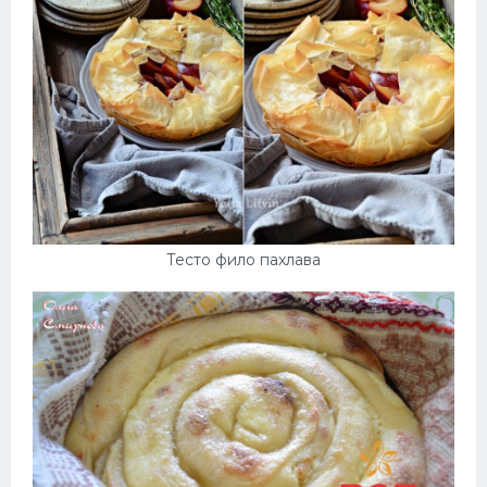
Тесто фило пахлава