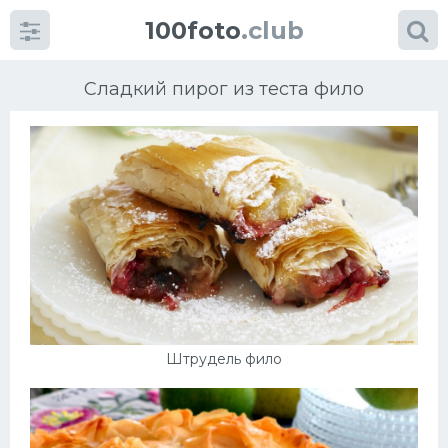
100foto
.club
Сладкий пирог из теста фило
Категории
картинок
Супы
Мясные блюда
Штрудель фило
Печенье
Салат
Выпечка