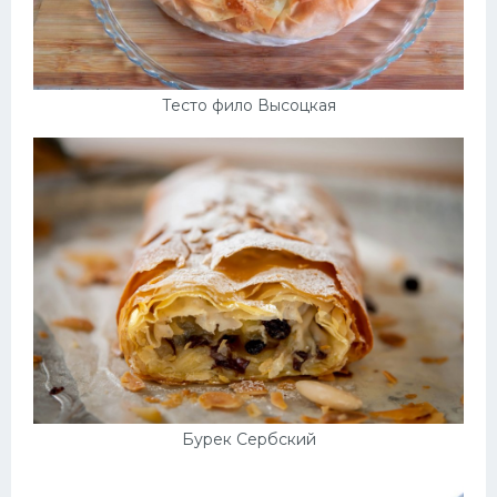
Тесто фило Высоцкая
Бурек Сербский