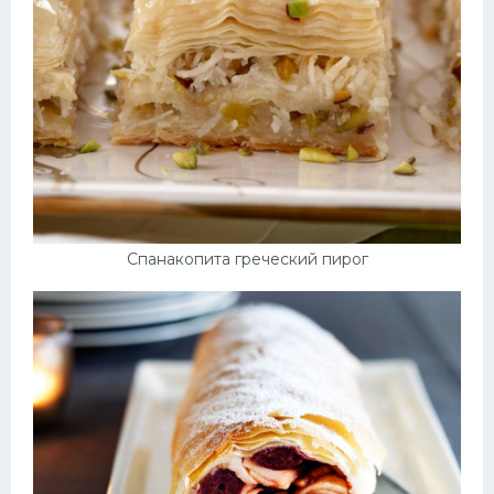
Спанакопита греческий пирог