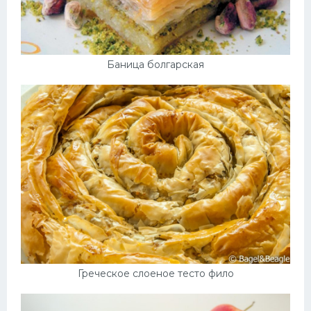
Баница болгарская
Греческое слоеное тесто фило