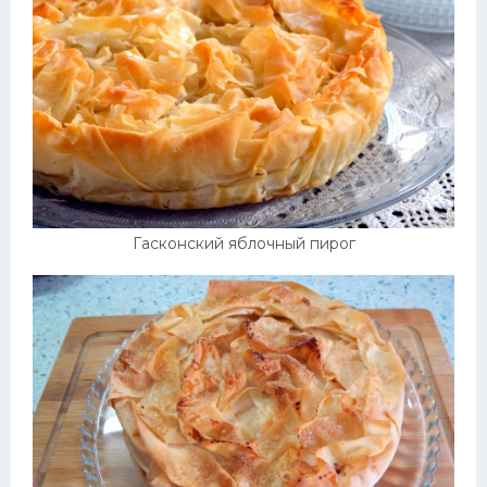
Десерт
Напитки
Дизайн комнаты
Гасконский яблочный пирог