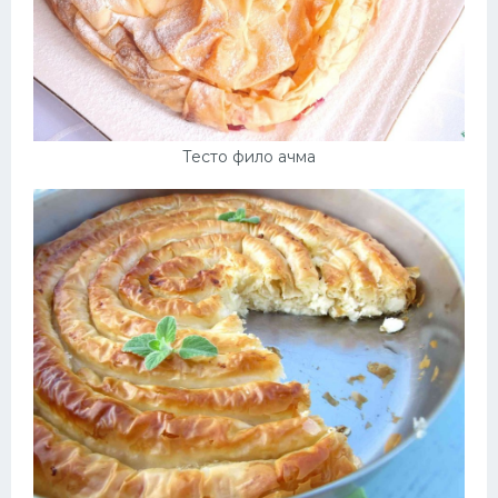
Тесто фило ачма