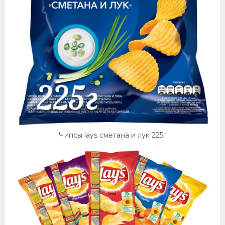
Чипсы lays сметана и лук 225г