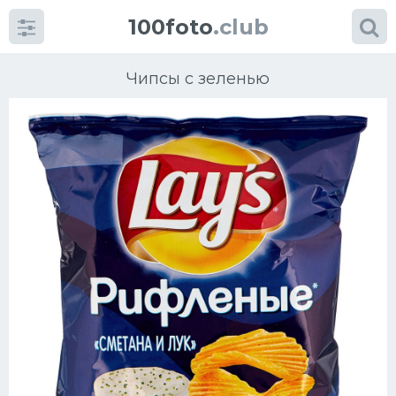
100foto
.club
Чипсы с зеленью
Категории
картинок
Супы
Мясные блюда
Печенье
Салат
Выпечка