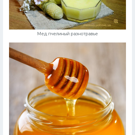
Мед пчелиный разнотравье