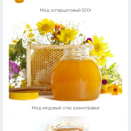
Мед эспарцетовый 500г
Мед медовый спас разнотравье