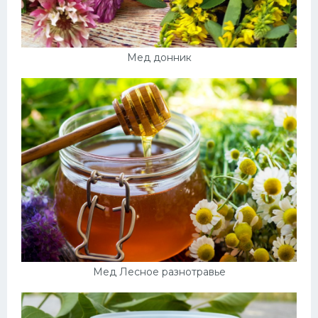
Десерт
Напитки
Мед донник
Дизайн комнаты
Мед Лесное разнотравье