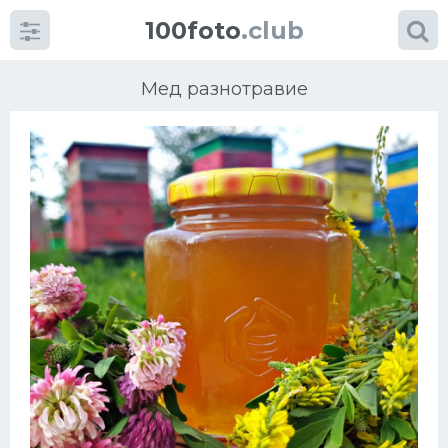
100foto
.club
Мед разнотравие
Категории
картинок
Супы
Мясные блюда
Печенье
Салат
Выпечка