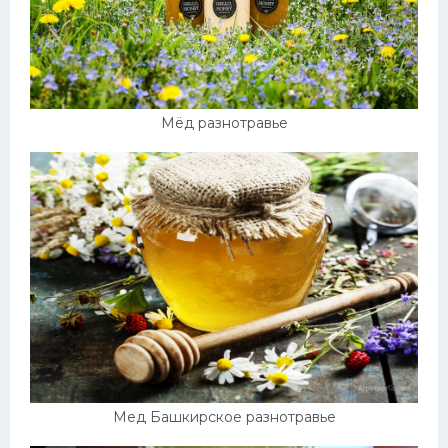
Мёд разнотравье
Мед Башкирское разнотравье