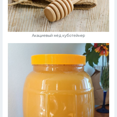
Акациевый мёд куботейнер