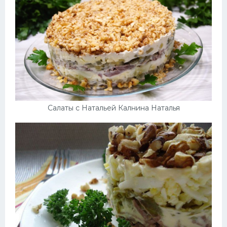
Десерт
Напитки
Дизайн комнаты
Салаты с Натальей Калнина Наталья