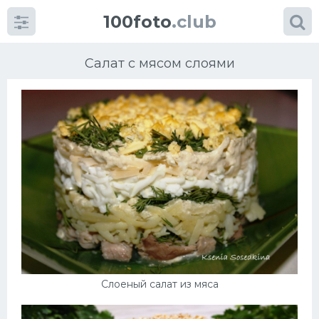
100foto
.club
Салат с мясом слоями
Категории
картинок
Супы
Мясные блюда
Печенье
Слоеный салат из мяса
Салат
Выпечка