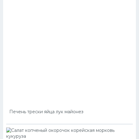
Печень трески яйца лук майонез