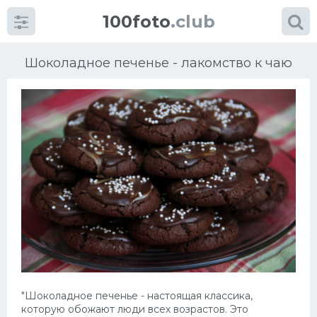
100foto
.club
Шоколадное печенье - лакомство к чаю
Категории
картинок
Супы
Мясные блюда
Печенье
Салат
"Шоколадное печенье - настоящая классика,
которую обожают люди всех возрастов. Это
Выпечка