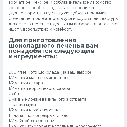
ароматное, нежное и соблазнительное лакомство,
которое способно поднять настроение и
Десерт
удовлетворить вашу сладкую зубную привычку.
Сочетание шоколадного вкуса и хрустящей текстуры
Напитки
делает это печенье идеальным выбором для тех, кто
ищет удовольствие и комфорт.
Дизайн комнаты
Для приготовления
шоколадного печенья вам
понадобятся следующие
ингредиенты:
200 г темного шоколада (на ваш выбор)
1/2 чашки масла (смягченного)
1/2 чашки сахара
1/2 чашки коричневого сахара
2 яйца
2 чайные ложки ванильного экстракта
2 чашки муки
1/2 чашки какао-порошка
1 чайная ложка разрыхлителя
1/2 чайной ложки соли
1 чашка шоколадных капель или нарезанного