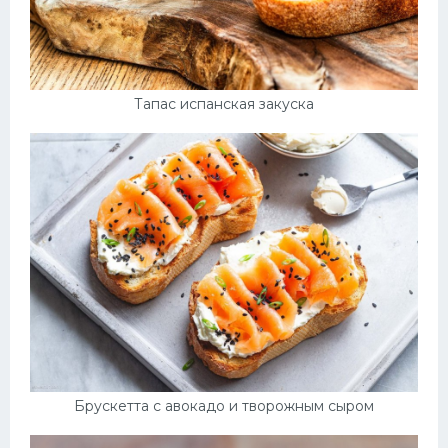
Тапас испанская закуска
Брускетта с авокадо и творожным сыром