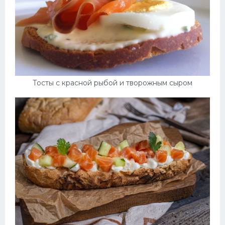
Тосты с красной рыбой и творожным сыром