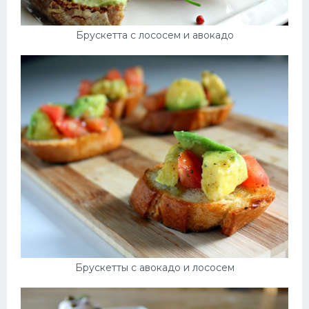
Брускетта с лососем и авокадо
Брускетты с авокадо и лососем