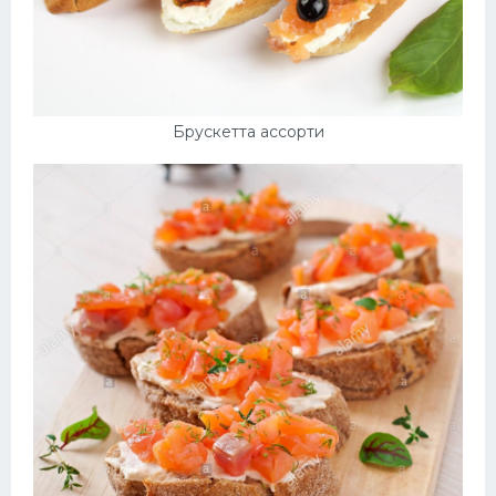
Брускетта ассорти