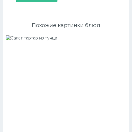
Похожие картинки блюд