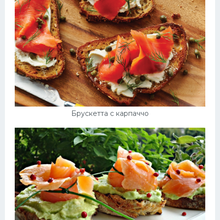
Брускетта с карпаччо