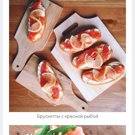
Брускетты с красной рыбой