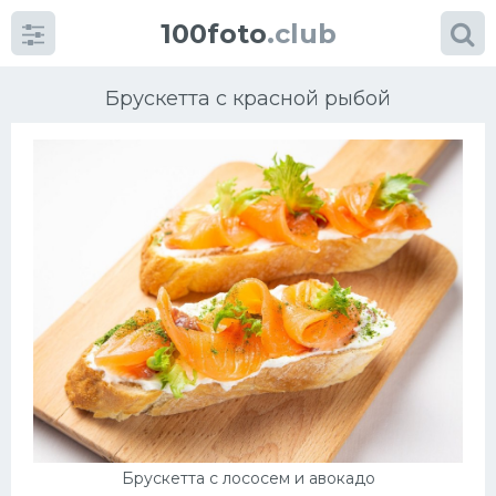
100foto
.club
Брускетта с красной рыбой
Категории
картинок
Супы
Мясные блюда
Печенье
Салат
Брускетта с лососем и авокадо
Выпечка