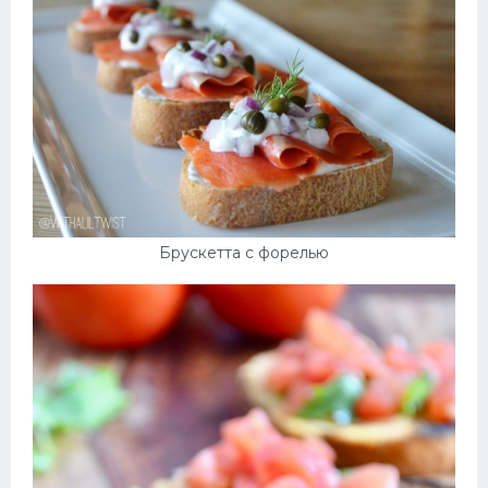
Брускетта с форелью