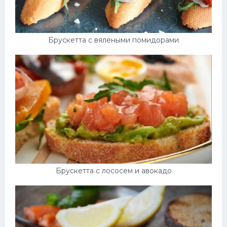
Брускетта с вялеными помидорами
Брускетта с лососем и авокадо