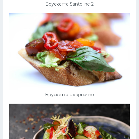
Брускетта Santoline 2
Брускетта с карпаччо