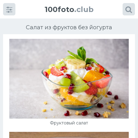
100foto
.club
Салат из фруктов без йогурта
Категории
картинок
Супы
Мясные блюда
Печенье
Фруктовый салат
Салат
Выпечка