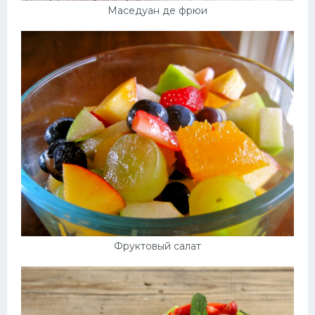
Маседуан де фрюи
Фруктовый салат