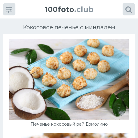
100foto
.club
Кокосовое печенье с миндалем
Категории
картинок
Супы
Мясные блюда
Печенье
Печенье кокосовый рай Ермолино
Салат
Выпечка