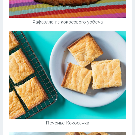
Рафаэлло из кокосового урбеча
Печенье Кокосанка