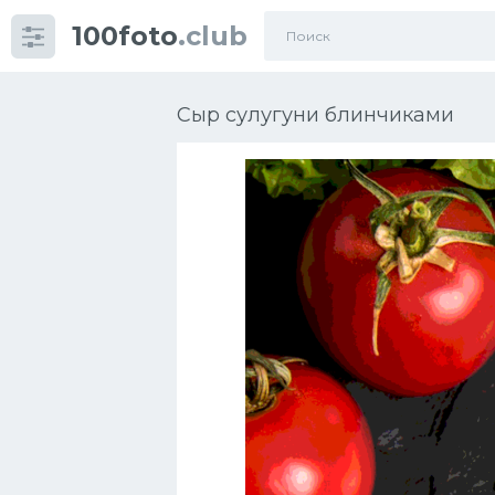
100foto
.club
Категории
картинок
Сыр сулугуни блинчиками
Супы
Мясные блюда
Печенье
Салат
Выпечка
Десерт
Напитки
Дизайн комнаты