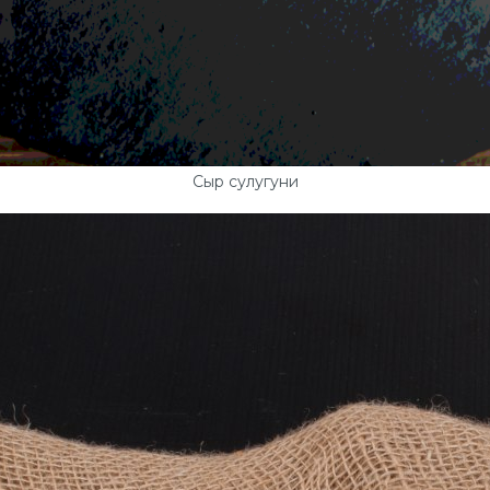
Сыр сулугуни