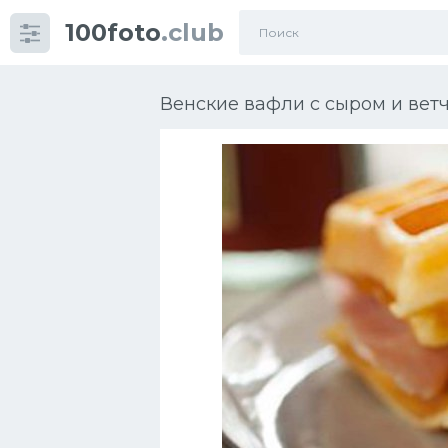
100foto
.club
Категории
картинок
Венские вафли с сыром и вет
Супы
Мясные блюда
Печенье
Салат
Выпечка
Десерт
Напитки
Дизайн комнаты