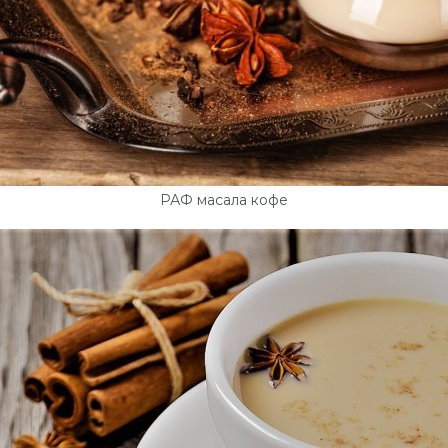
РАФ масала кофе