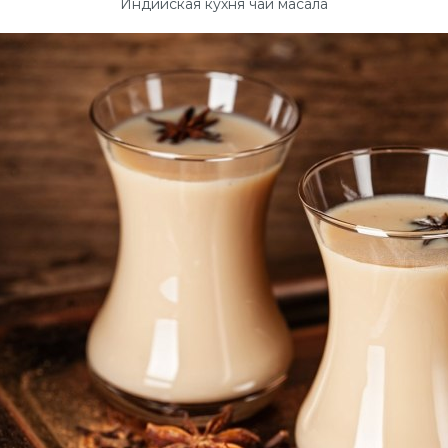
Индийская кухня чай масала