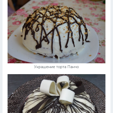
Украшение торта Панчо