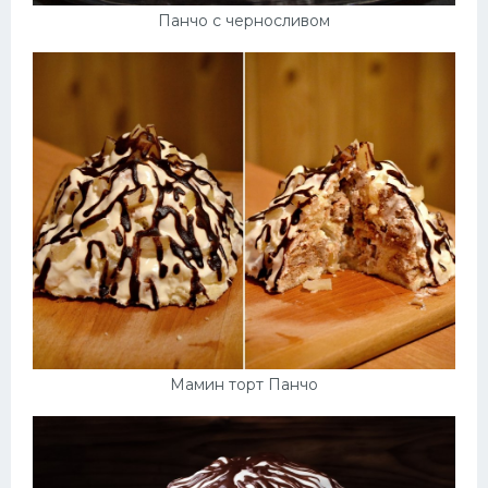
Панчо с черносливом
Мамин торт Панчо