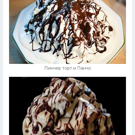
Пинчер торт и Панчо