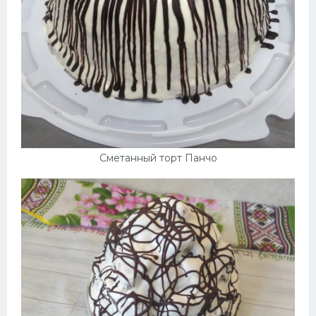
Сметанный торт Панчо