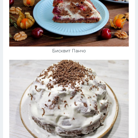
Бисквит Панчо