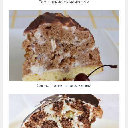
Торттпанчо с ананасами
Санчо Панчо шоколадный