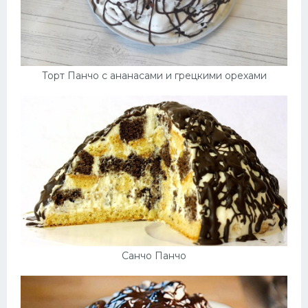
Торт Панчо с ананасами и грецкими орехами
Санчо Панчо