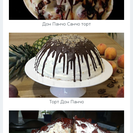
Дон Панчо Санчо торт
Торт Дон Панчо