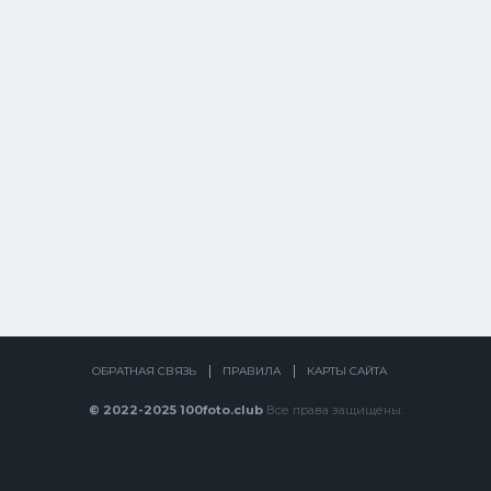
ОБРАТНАЯ СВЯЗЬ
ПРАВИЛА
КАРТЫ САЙТА
© 2022-2025 100foto.club
Все права защищены.