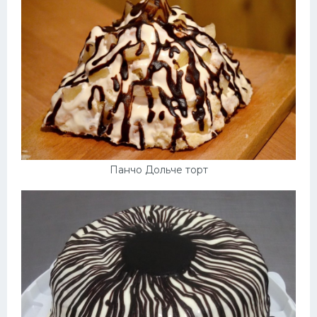
Панчо Дольче торт