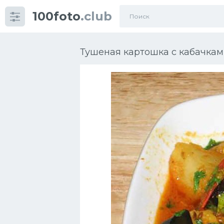
100foto
.club
Категории
картинок
Тушеная картошка с кабачка
Супы
Мясные блюда
Печенье
Салат
Выпечка
Десерт
Напитки
Дизайн комнаты