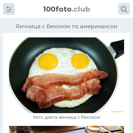
100foto
.club
Яичница с беконом по американски
Категории
картинок
Супы
Мясные блюда
Печенье
Кето диета яичница с беконом
Салат
Выпечка