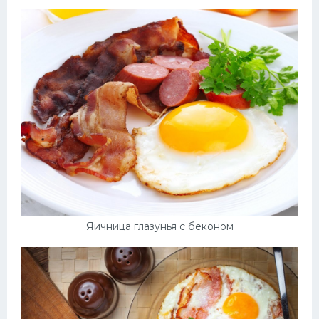
Яичница глазунья с беконом