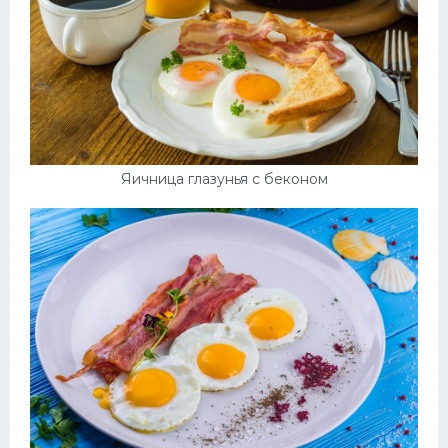
Яичница глазунья с беконом