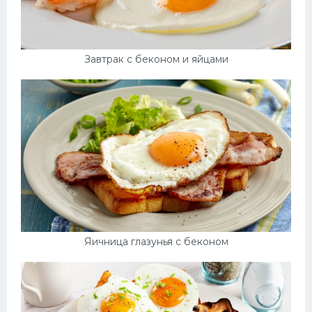
Завтрак с беконом и яйцами
Яичница глазунья с беконом