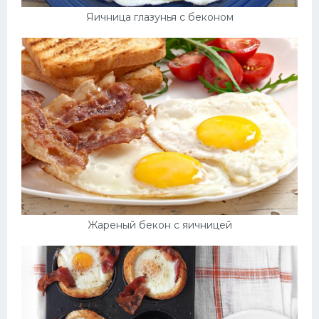
Яичница глазунья с беконом
Жареный бекон с яичницей