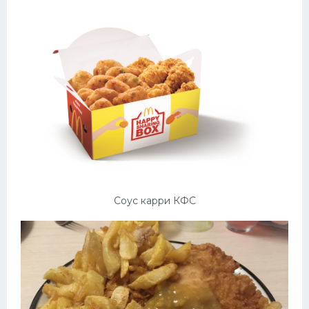
Соус карри КФС