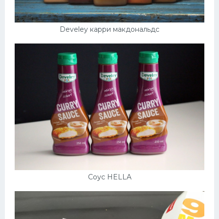
Develey карри макдональдс
Соус HELLA