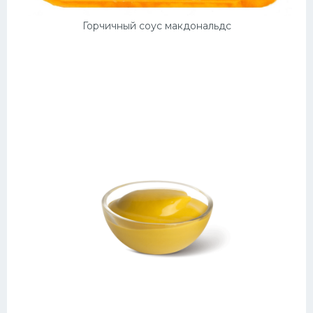
Горчичный соус макдональдс