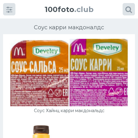
100foto
.club
Соус карри макдоналдс
Категории
картинок
Супы
Мясные блюда
Соус Хайнц карри макдональдс
Печенье
Салат
Выпечка