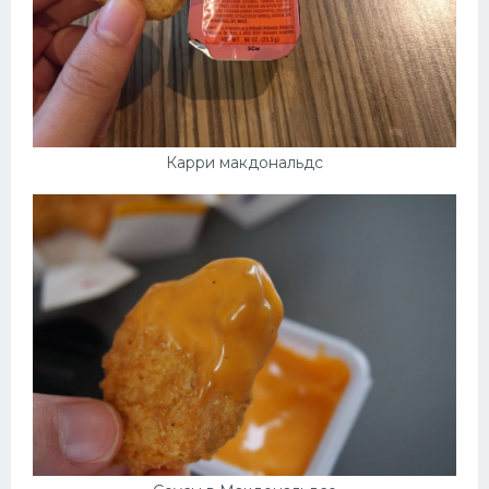
Карри макдональдс