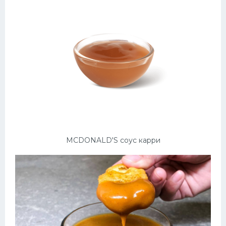
MCDONALD'S соус карри