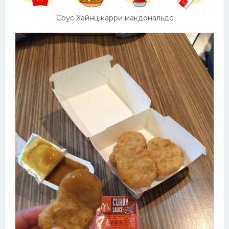
Соус Хайнц карри макдональдс