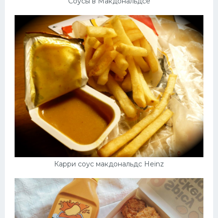
Соусы в Макдональдсе
Карри соус макдональдс Heinz