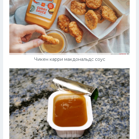
Чикен карри макдональдс соус