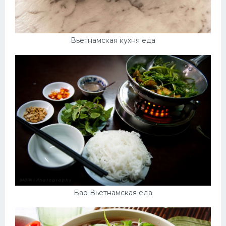
Вьетнамская кухня еда
Бао Вьетнамская еда