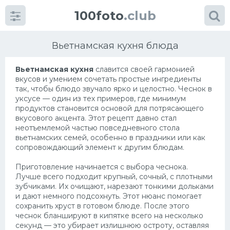
100foto
.club
Вьетнамская кухня блюда
Вьетнамская кухня
славится своей гармонией
вкусов и умением сочетать простые ингредиенты
так, чтобы блюдо звучало ярко и целостно. Чеснок в
уксусе — один из тех примеров, где минимум
продуктов становится основой для потрясающего
вкусового акцента. Этот рецепт давно стал
неотъемлемой частью повседневного стола
Категории
картинок
вьетнамских семей, особенно в праздники или как
сопровождающий элемент к другим блюдам.
Супы
Приготовление начинается с выбора чеснока.
Мясные блюда
Лучше всего подходит крупный, сочный, с плотными
зубчиками. Их очищают, нарезают тонкими дольками
Печенье
и дают немного подсохнуть. Этот нюанс помогает
сохранить хруст в готовом блюде. После этого
Салат
чеснок бланшируют в кипятке всего на несколько
секунд — это убирает излишнюю остроту, оставляя
Выпечка