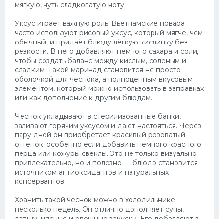
мягкую, чуть сладковатую ноту.
Десерт
Уксус играет важную роль. Вьетнамские повара
часто используют рисовый уксус, который мягче, чем
Напитки
обычный, и придаёт блюду лёгкую кислинку без
резкости. В него добавляют немного сахара и соли,
Дизайн комнаты
чтобы создать баланс между кислым, солёным и
сладким. Такой маринад становится не просто
оболочкой для чеснока, а полноценным вкусовым
элементом, который можно использовать в заправках
или как дополнение к другим блюдам.
Чеснок укладывают в стерилизованные банки,
заливают горячим уксусом и дают настояться. Через
пару дней он приобретает красивый розоватый
оттенок, особенно если добавить немного красного
перца или кожуры свёклы. Это не только визуально
привлекательно, но и полезно — блюдо становится
источником антиоксидантов и натуральных
консервантов.
Хранить такой чеснок можно в холодильнике
несколько недель. Он отлично дополняет супы,
лапшу, мясные и овощные закуски. Его добавляют в