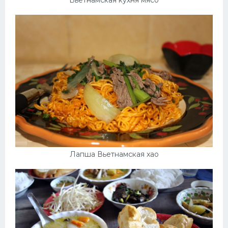
Лапша Вьетнамская xao