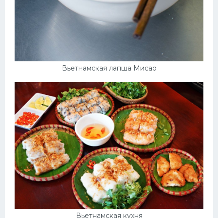
Вьетнамская лапша Мисао
Вьетнамская кухня