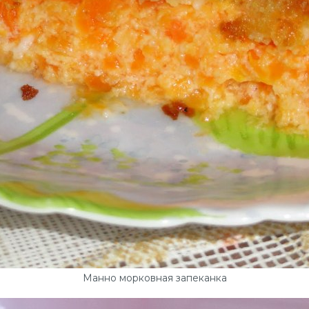
Манно морковная запеканка