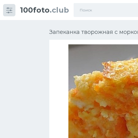
100foto
.club
Категории
картинок
Запеканка творожная с морко
Супы
Мясные блюда
Печенье
Салат
Выпечка
Десерт
Напитки
Дизайн комнаты