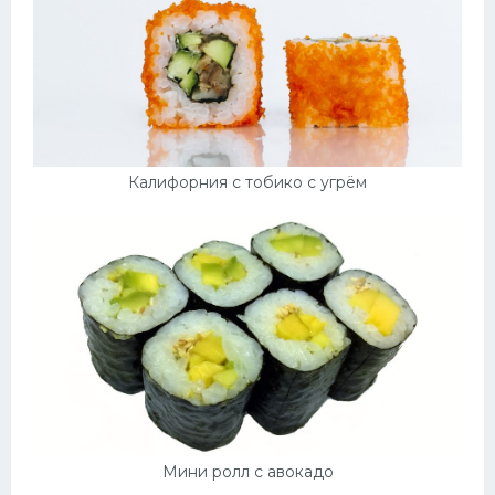
Калифорния с тобико с угрём
Мини ролл с авокадо