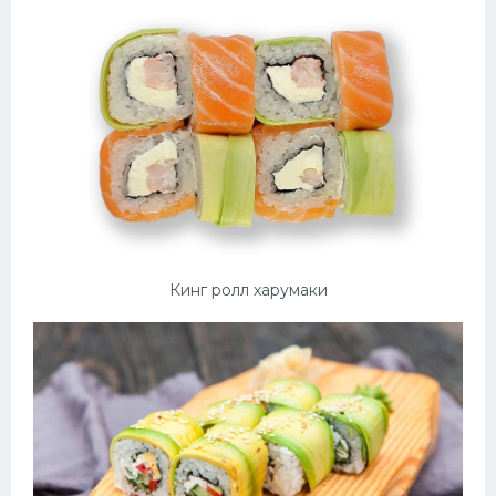
Десерт
Напитки
Дизайн комнаты
Кинг ролл харумаки