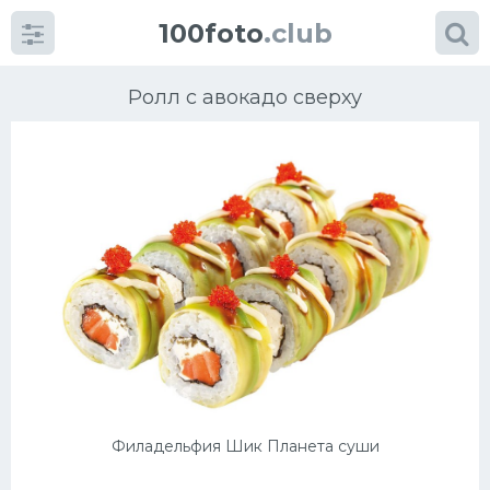
100foto
.club
Ролл с авокадо сверху
Категории
картинок
Супы
Мясные блюда
Печенье
Филадельфия Шик Планета суши
Салат
Выпечка