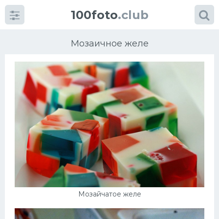
100foto
.club
Мозаичное желе
Категории
картинок
Супы
Мясные блюда
Печенье
Мозайчатое желе
Салат
Выпечка