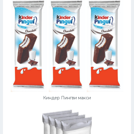
Киндер Пингви макси