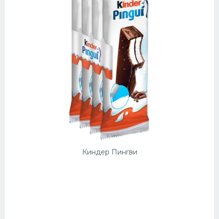
Киндер Пингви