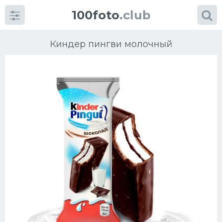
100foto
.club
Киндер пингви молочный
Категории
картинок
Супы
Мясные блюда
Печенье
Салат
Выпечка