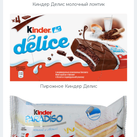
Киндер Делис молочный ломтик
Пирожное Киндер Делис