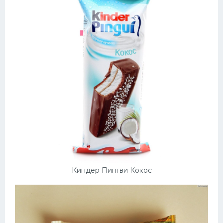
Киндер Пингви Кокос