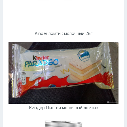
Kinder ломтик молочный 28г
Киндер Пингви молочный ломтик