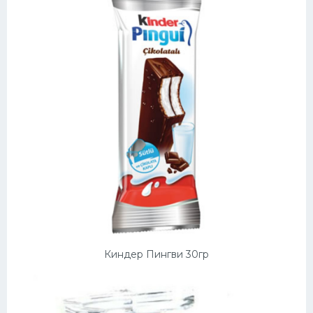
Киндер Пингви 30гр