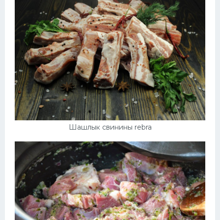
Шашлык свинины rebra