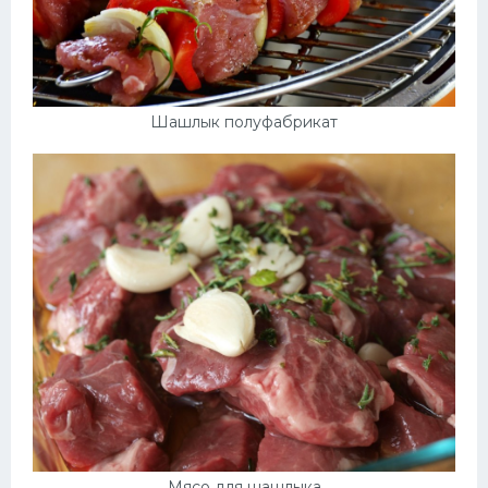
Шашлык полуфабрикат
Мясо для шашлыка