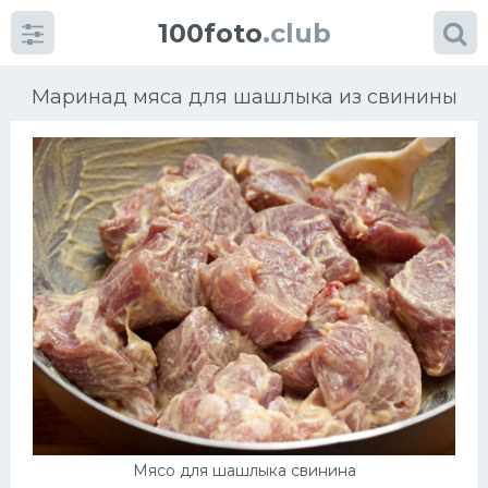
100foto
.club
Маринад мяса для шашлыка из свинины
Категории
картинок
Супы
Мясные блюда
Печенье
Салат
Мясо для шашлыка свинина
Выпечка