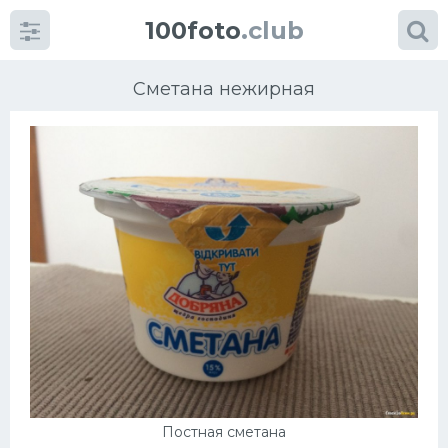
100foto
.club
Сметана нежирная
Категории
картинок
Супы
Мясные блюда
Печенье
Салат
Постная сметана
Выпечка