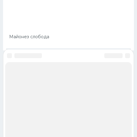
Майонез слобода
ОБРАТНАЯ СВЯЗЬ
ПРАВИЛА
КАРТЫ САЙТА
© 2022-2025 100foto.club
Все права защищены.