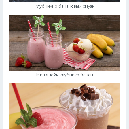
Клубнично банановый смузи
Милкшейк клубника банан