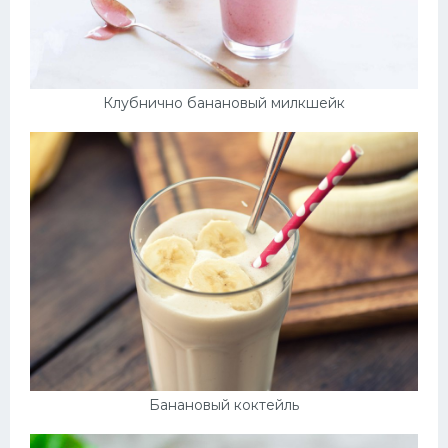
Клубнично банановый милкшейк
Банановый коктейль