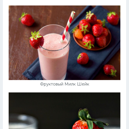
Фруктовый Милк Шейк