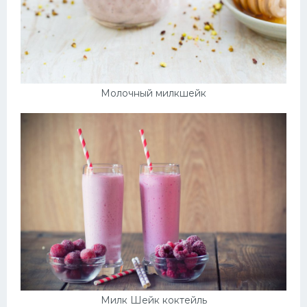
Молочный милкшейк
Милк Шейк коктейль