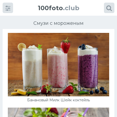
100foto
.club
Смузи с мороженым
Категории
картинок
Супы
Мясные блюда
Печенье
Банановый Милк Шейк коктейль
Салат
Выпечка