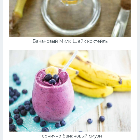
Банановый Милк Шейк коктейль
Чернично банановый смузи