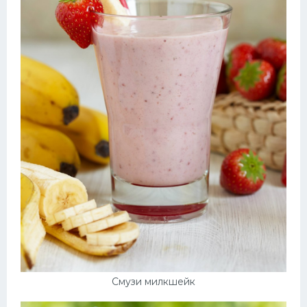
Смузи милкшейк