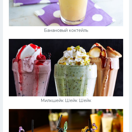
Банановый коктейль
Милкшейк Шейк Шейк