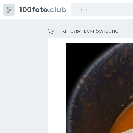
100foto
.club
Категории
картинок
Суп на телячьем бульоне
Супы
Мясные блюда
Печенье
Салат
Выпечка
Десерт
Напитки
Дизайн комнаты