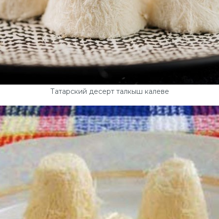
Татарский десерт талкыш калеве