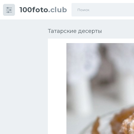
100foto
.club
Категории
картинок
Татарские десерты
Супы
Мясные блюда
Печенье
Салат
Выпечка
Десерт
Напитки
Дизайн комнаты