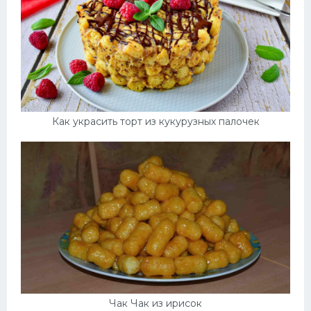
Как украсить торт из кукурузных палочек
Чак Чак из ирисок