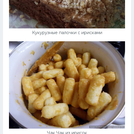
Кукурузные палочки с ирисками
Чак Чак из ирисок