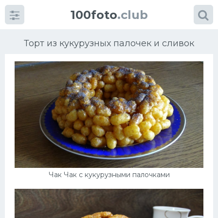
100foto
.club
Торт из кукурузных палочек и сливок
Категории
картинок
Супы
Мясные блюда
Чак Чак с кукурузными палочками
Печенье
Салат
Выпечка