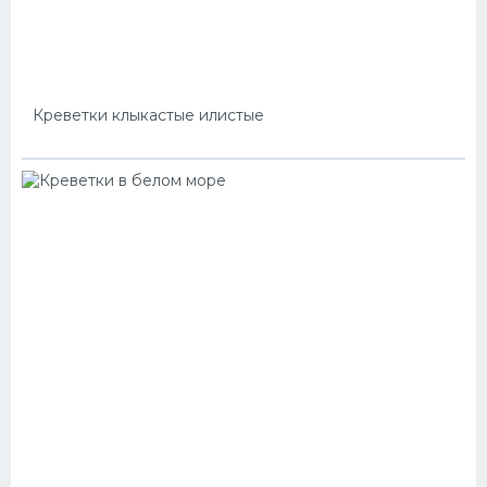
Креветки клыкастые илистые