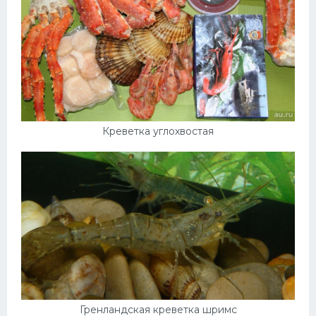
Креветка углохвостая
Гренландская креветка шримс