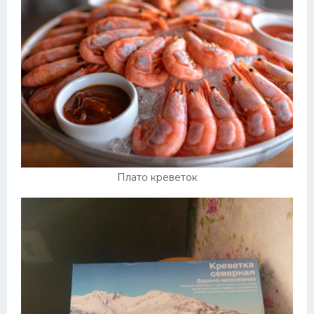
Десерт
Напитки
Дизайн комнаты
Плато креветок