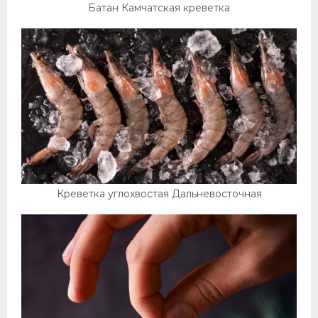
Батан Камчатская креветка
Креветка углохвостая Дальневосточная