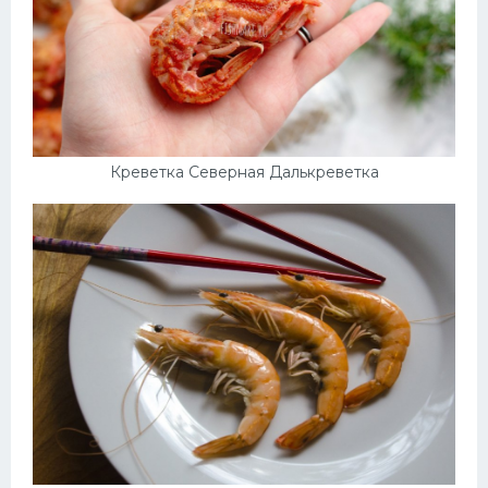
Креветка Северная Далькреветка