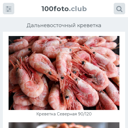
100foto
.club
Дальневосточный креветка
Категории
картинок
Супы
Мясные блюда
Печенье
Креветка Северная 90/120
Салат
Выпечка