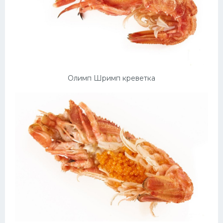
Олимп Шримп креветка