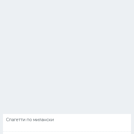
Спагетти по милански