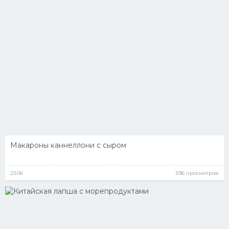
Десерт
Напитки
Дизайн комнаты
Макароны каннеллони с сыром
23.06
596 просмотров