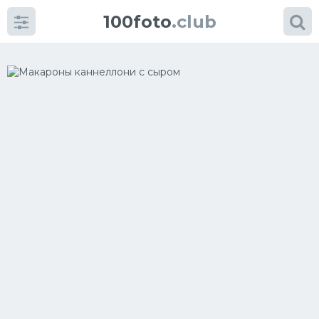
100foto
.club
Категории
картинок
Супы
Мясные блюда
Печенье
Салат
Выпечка