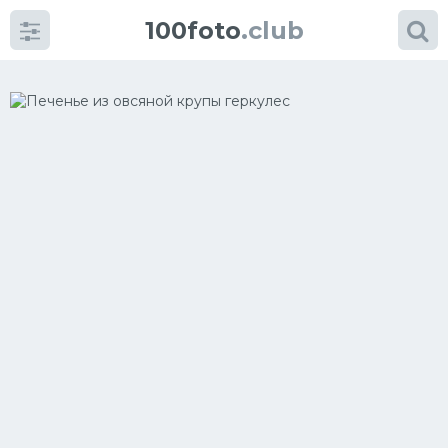
100foto
.club
Категории
картинок
Супы
Мясные блюда
Печенье
Салат
Выпечка