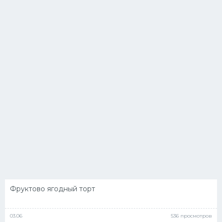
Фруктово ягодный торт
03.06
536 просмотров