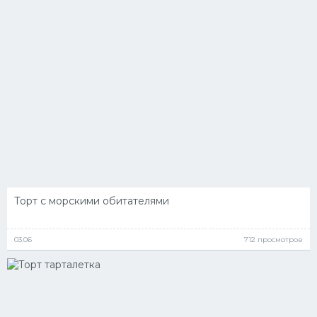
Десерт
Напитки
Дизайн комнаты
Торт с морскими обитателями
03.06
712 просмотров