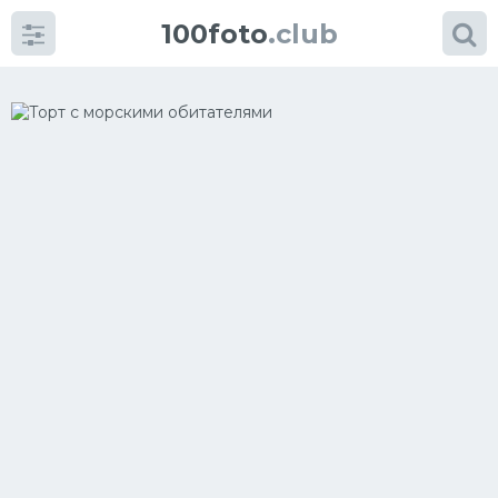
100foto
.club
Категории
картинок
Супы
Мясные блюда
Печенье
Салат
Выпечка