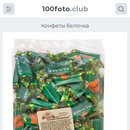
100foto
.club
Конфеты белочка
Категории
картинок
Супы
Мясные блюда
Печенье
Салат
Выпечка