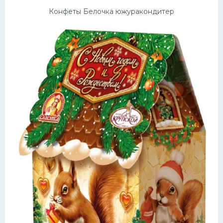
Конфеты Белочка южуракондитер