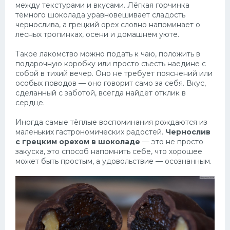
между текстурами и вкусами. Лёгкая горчинка
тёмного шоколада уравновешивает сладость
Десерт
чернослива, а грецкий орех словно напоминает о
лесных тропинках, осени и домашнем уюте.
Напитки
Такое лакомство можно подать к чаю, положить в
Дизайн комнаты
подарочную коробку или просто съесть наедине с
собой в тихий вечер. Оно не требует пояснений или
особых поводов — оно говорит само за себя. Вкус,
сделанный с заботой, всегда найдёт отклик в
сердце.
Иногда самые тёплые воспоминания рождаются из
маленьких гастрономических радостей.
Чернослив
с грецким орехом в шоколаде
— это не просто
закуска, это способ напомнить себе, что хорошее
может быть простым, а удовольствие — осознанным.