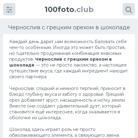
100foto
.club
Чернослив с грецким орехом в шоколаде
Каждый день дарит нам возможность баловать себя
чем-то особенным. Иногда это может быть простая,
но тщательно продуманная комбинация знакомых
продуктов.
Чернослив с грецким орехом в
шоколаде
— это не просто лакомство, а настоящее
путешествие вкуса, где каждый ингредиент находит
своего партнёра.
Категории
картинок
Чернослив, сладкий и немного терпкий, приносит в
Супы
блюдо глубину вкуса и заботу о здоровье. Грецкий
орех добавляет хруст, насыщенность и нотку земли.
Мясные блюда
Вместе они создают удивительный дуэт, который
становится ещё интереснее, когда оказывается в
Печенье
оболочке из шоколада.
Салат
Шоколад здесь играет роль не просто
обволакивающего элемента, а связующего звена
Выпечка