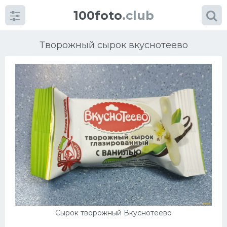
100foto
.club
Творожный сырок вкуснотеево
Категории
картинок
Супы
Мясные блюда
Печенье
Салат
Сырок творожный Вкуснотеево
Выпечка