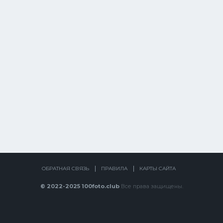
ОБРАТНАЯ СВЯЗЬ
ПРАВИЛА
КАРТЫ САЙТА
© 2022-2025 100foto.club
Все права защищены.