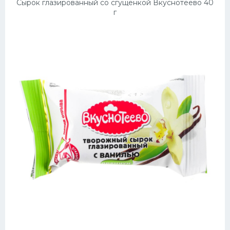
Сырок глазированный со сгущенкой Вкуснотеево 40
г