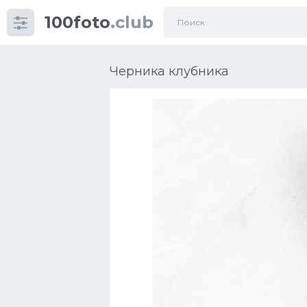
100foto
.club
Категории
картинок
Черника клубника
Супы
Мясные блюда
Печенье
Салат
Выпечка
Десерт
Напитки
Дизайн комнаты