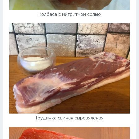
Колбаса с нитритной солью
Грудинка свиная сыровяленая