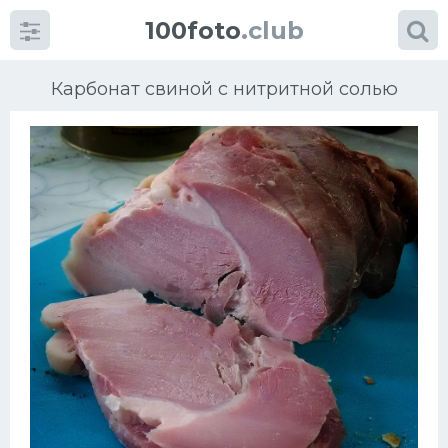
100foto
.club
Карбонат свиной с нитритной солью
Категории
картинок
Супы
Мясные блюда
Печенье
Салат
Выпечка