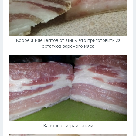
Крооекцияецептов от Дины что приготовить из
остатков вареного мяса
Карбонат израильский