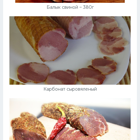
Балык свиной ~ 380г
Карбонат сыровяленый