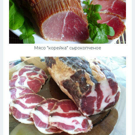
Мясо "корейка" сырокопченое