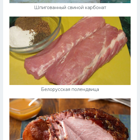
Шпигованный свиной карбонат
Белорусская полендвица