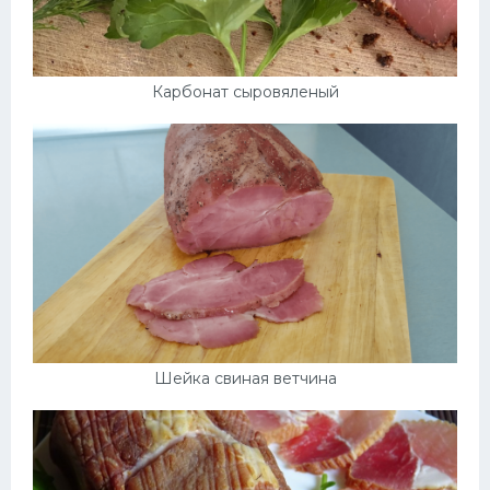
Карбонат сыровяленый
Шейка свиная ветчина