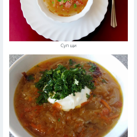
Суп щи