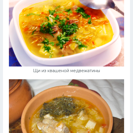
Щи из квашеной медвежатины