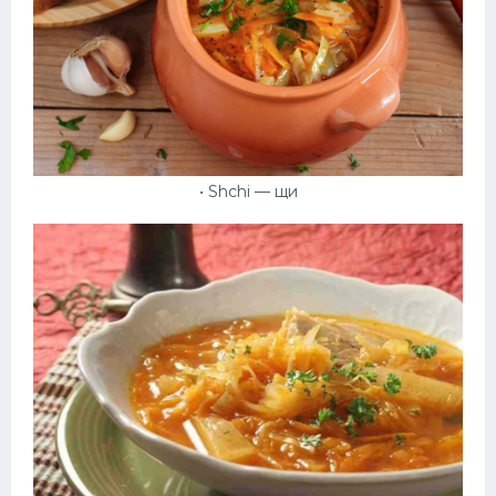
• Shchi — щи