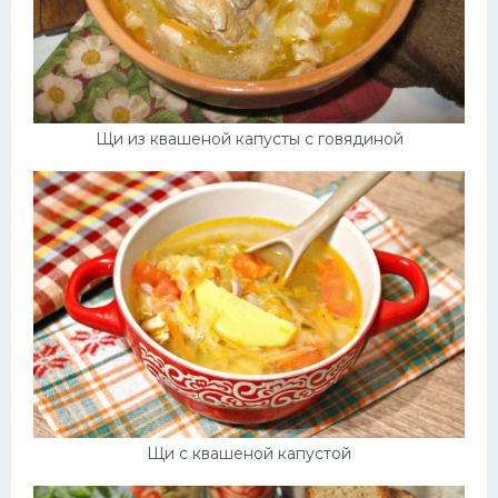
Щи из квашеной капусты с говядиной
Щи с квашеной капустой