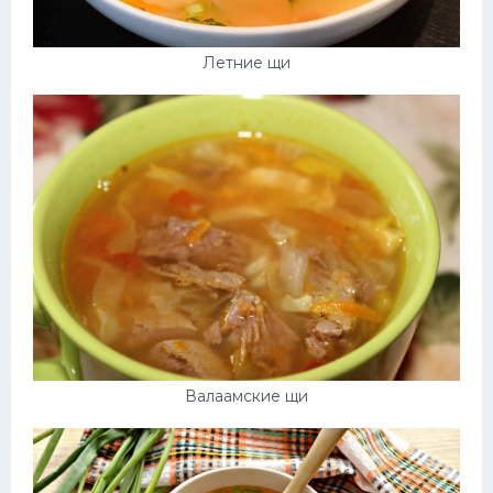
Летние щи
Валаамские щи