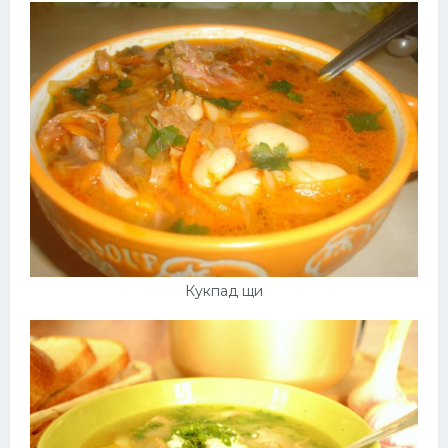
Кукпад щи