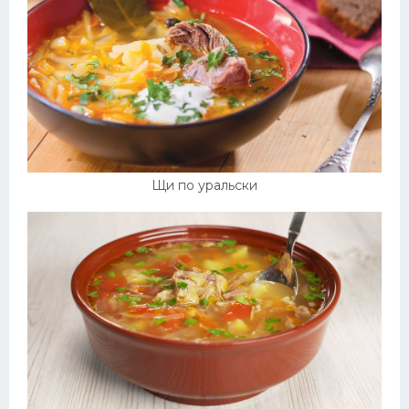
Десерт
Напитки
Дизайн комнаты
Щи по уральски