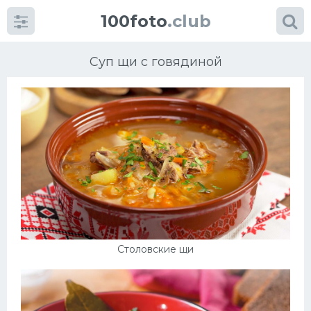
100foto
.club
Суп щи с говядиной
Категории
картинок
Супы
Мясные блюда
Столовские щи
Печенье
Салат
Выпечка