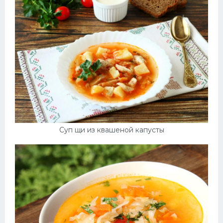
Суп щи из квашеной капусты