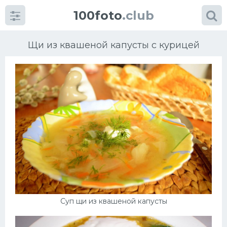
100foto
.club
Щи из квашеной капусты с курицей
Категории
картинок
Супы
Мясные блюда
Печенье
Суп щи из квашеной капусты
Салат
Выпечка