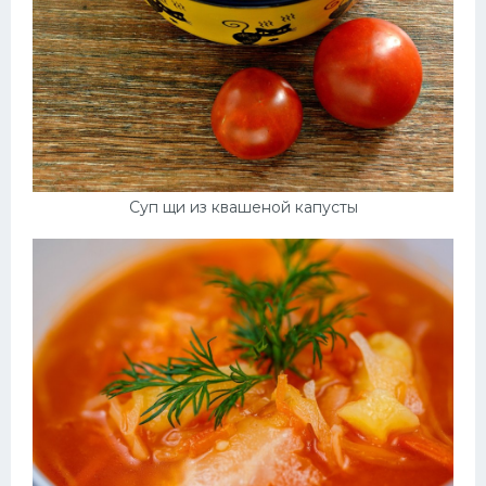
Суп щи из квашеной капусты