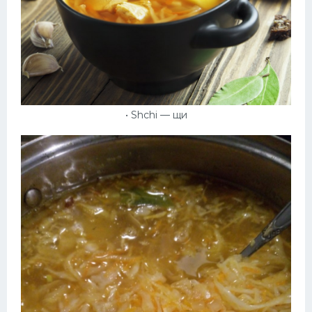
• Shchi — щи