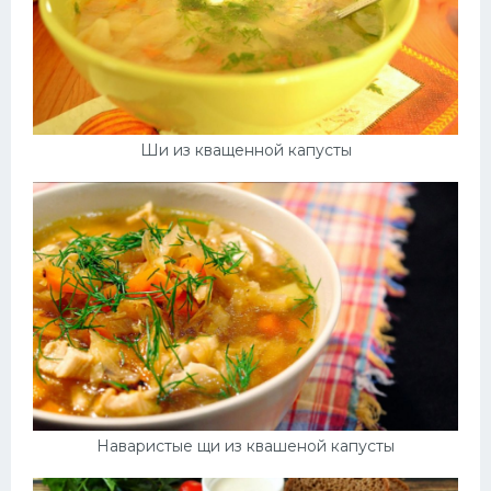
Ши из кващенной капусты
Наваристые щи из квашеной капусты